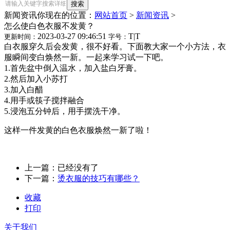
新闻资讯
你现在的位置：
网站首页
>
新闻资讯
>
怎么使白色衣服不发黄？
2023-03-27 09:46:51
T
|
T
更新时间：
字号：
白衣服穿久后会发黄，很不好看。下面教大家一个小方法，衣
服瞬间变白焕然一新。一起来学习试一下吧。
1.首先盆中倒入温水，加入盐白牙膏。
2.然后加入小苏打
3.加入白醋
4.用手或筷子搅拌融合
5.浸泡五分钟后，用手摆洗干净。
这样一件发黄的白色衣服焕然一新了啦！
上一篇：已经没有了
下一篇：
烫衣服的技巧有哪些？
收藏
打印
关于我们