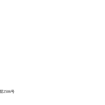
2506号