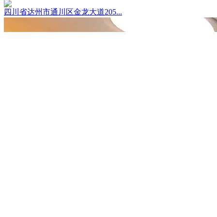
四川省达州市通川区金龙大道205...