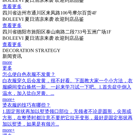
BOLEEVI 夏日清凉来袭 欢迎到店品鉴
查看更多
四川省达州市通川区来凤路106号摩尔百货4F
BOLEEVI 夏日清凉来袭 欢迎到店品鉴
查看更多
四川省德阳市旌阳区泰山南路二段733号五洲广场1F
BOLEEVI 夏日清凉来袭 欢迎到店品鉴
查看更多
DECORATION STRATEGY
新闻资讯
more
更多
怎么使白色衣服不发黄？
白衣服穿久后会发黄，很不好看。下面教大家一个小方法，衣
服瞬间变白焕然一新。一起来学习试一下吧。1.首先盆中倒入
温水，加入盐白牙膏。...
more+
烫衣服的技巧有哪些？
1.固定形状再加以熨烫领口部位，无领者不论是圆形，尖形或
方形，在整烫时都注意不要把它拉开变形，最好是固定形状再
加以熨烫，如果是有领片...
more+